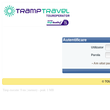
Autentificare
Utilizator
Parola
• Am uitat pa
© TOU
Timp executie: 9 ms | memory - peak: 1 MB